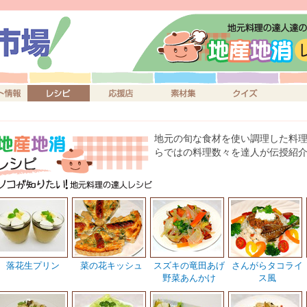
地元の旬な食材を使い調理した料
らではの料理数々を達人が伝授紹
落花生プリン
菜の花キッシュ
スズキの竜田あげ
さんがらタコライ
野菜あんかけ
ス風