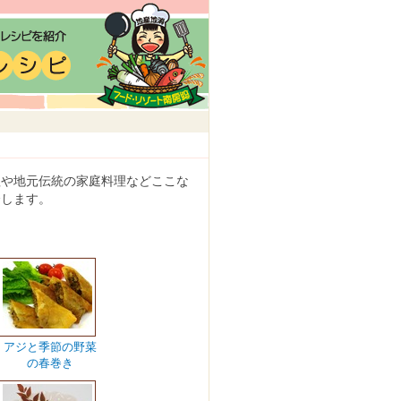
理や地元伝統の家庭料理などここな
介します。
アジと季節の野菜
の春巻き