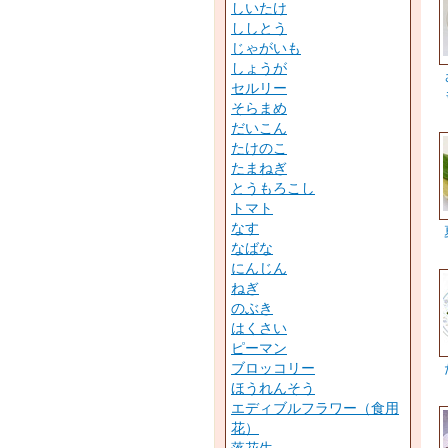
しいたけ
ししとう
じゃがいも
しょうが
セルリー
そらまめ
だいこん
たけのこ
たまねぎ
とうもろこし
トマト
なす
なばな
にんじん
ねぎ
のぶき
はくさい
ピーマン
ブロッコリー
ほうれんそう
エディブルフラワー（食用
花）