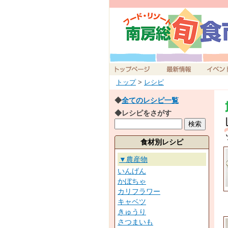
トップ
>
レシピ
◆
全てのレシピ一覧
◆レシピをさがす
食材別レシピ
▼農産物
いんげん
かぼちゃ
カリフラワー
キャベツ
きゅうり
さつまいも