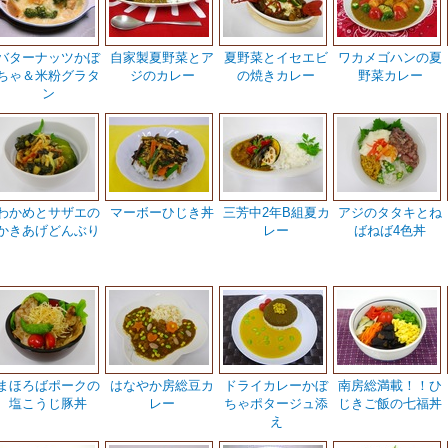
バターナッツかぼ
自家製夏野菜とア
夏野菜とイセエビ
ワカメゴハンの夏
ちゃ＆米粉グラタ
ジのカレー
の焼きカレー
野菜カレー
ン
わかめとサザエの
マーボーひじき丼
三芳中2年B組夏カ
アジのタタキとね
かきあげどんぶり
レー
ばねば4色丼
まほろばポークの
はなやか房総豆カ
ドライカレーかぼ
南房総満載！！ひ
塩こうじ豚丼
レー
ちゃポタージュ添
じきご飯の七福丼
え