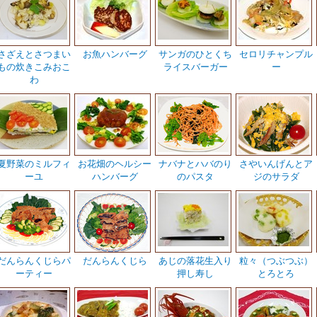
さざえとさつまい
お魚ハンバーグ
サンガのひとくち
セロリチャンプル
もの炊きこみおこ
ライスバーガー
ー
わ
夏野菜のミルフィ
お花畑のヘルシー
ナバナとハバのり
さやいんげんとア
ーユ
ハンバーグ
のパスタ
ジのサラダ
だんらんくじらパ
だんらんくじら
あじの落花生入り
粒々（つぶつぶ）
ーティー
押し寿し
とろとろ