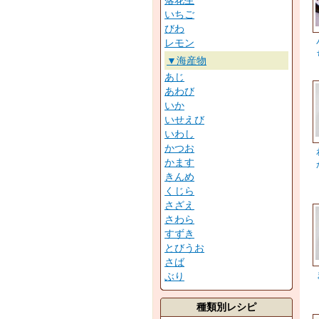
落花生
いちご
びわ
レモン
▼海産物
あじ
あわび
いか
いせえび
いわし
かつお
かます
きんめ
くじら
さざえ
さわら
すずき
とびうお
さば
ぶり
種類別レシピ