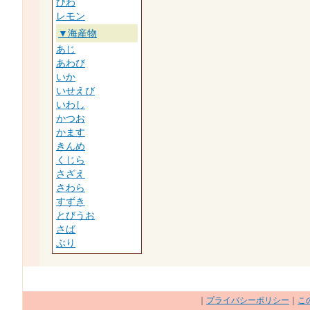
びわ
レモン
▼海産物
あじ
あわび
いか
いせえび
いわし
かつお
かます
きんめ
くじら
さざえ
さわら
すずき
とびうお
さば
ぶり
｜
プライバシーポリシー
｜
こ