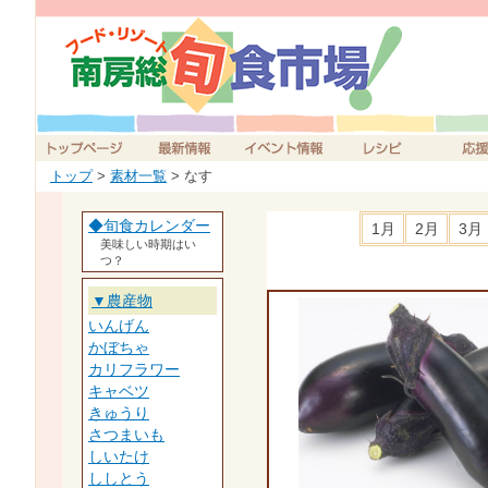
トップ
>
素材一覧
> なす
◆旬食カレンダー
1月
2月
3月
美味しい時期はい
つ？
▼農産物
いんげん
かぼちゃ
カリフラワー
キャベツ
きゅうり
さつまいも
しいたけ
ししとう