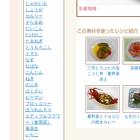
じゃがいも
生産地域：
しょうが
セルリー
そらまめ
だいこん
たけのこ
たまねぎ
とうもろこし
トマト
なす
なばな
三芳とろぶたの塩
花畑
にんじん
こうじ丼 夏野菜
ねぎ
添え
のぶき
はくさい
ピーマン
ブロッコリー
ほうれんそう
エディブルフラワ
夏野菜とイセエビ
なすの
ー（食用花）
の焼きカレー
ユ
落花生
いちご