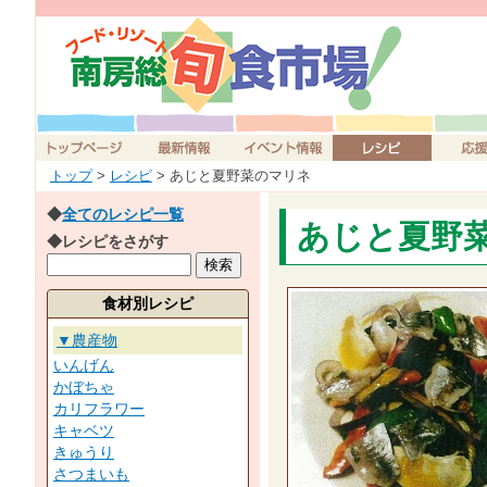
トップ
>
レシピ
> あじと夏野菜のマリネ
◆
全てのレシピ一覧
あじと夏野
◆レシピをさがす
食材別レシピ
▼農産物
いんげん
かぼちゃ
カリフラワー
キャベツ
きゅうり
さつまいも