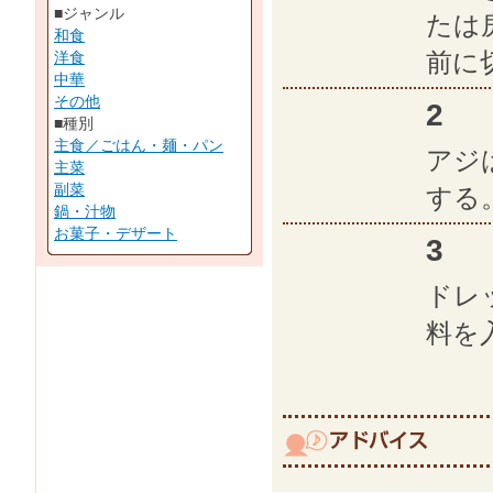
■ジャンル
たは
和食
前に
洋食
中華
その他
2
■種別
主食／ごはん・麺・パン
アジ
主菜
副菜
する
鍋・汁物
お菓子・デザート
3
ドレ
料を