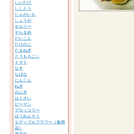
しいたけ
ししとう
じゃがいも
しょうが
セルリー
そらまめ
だいこん
たけのこ
たまねぎ
とうもろこし
トマト
なす
なばな
にんじん
ねぎ
のぶき
はくさい
ピーマン
ブロッコリー
ほうれんそう
エディブルフラワー（食用
花）