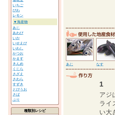
落花生
いちご
びわ
レモン
▼海産物
あじ
あわび
いか
いせえび
いわし
かつお
かます
きんめ
あじ
なす
くじら
さざえ
さわら
1
すずき
とびうお
アジ
さば
ぶり
ライ
種類別レシピ
い大