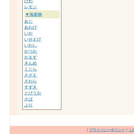
びわ
レモン
▼海産物
あじ
あわび
いか
いせえび
いわし
かつお
かます
きんめ
くじら
さざえ
さわら
すずき
とびうお
さば
ぶり
｜
プライバシーポリシー
｜
こ