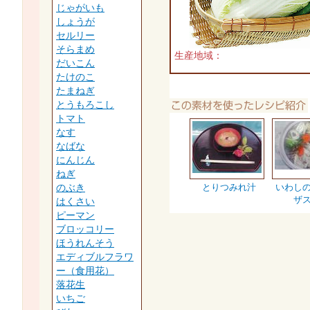
じゃがいも
しょうが
セルリー
そらまめ
生産地域：
だいこん
たけのこ
たまねぎ
とうもろこし
トマト
なす
なばな
にんじん
ねぎ
とりつみれ汁
いわし
のぶき
ザ
はくさい
ピーマン
ブロッコリー
ほうれんそう
エディブルフラワ
ー（食用花）
落花生
いちご