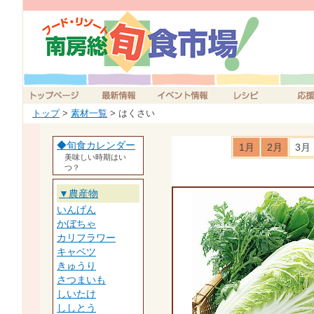
トップ
>
素材一覧
> はくさい
◆旬食カレンダー
1月
2月
3月
美味しい時期はい
つ？
▼農産物
いんげん
かぼちゃ
カリフラワー
キャベツ
きゅうり
さつまいも
しいたけ
ししとう