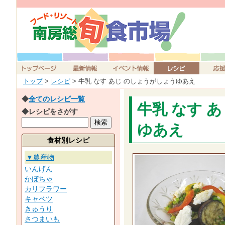
トップ
>
レシピ
> 牛乳 なす あじ のしょうがしょうゆあえ
◆
全てのレシピ一覧
牛乳 なす 
◆レシピをさがす
ゆあえ
食材別レシピ
▼農産物
いんげん
かぼちゃ
カリフラワー
キャベツ
きゅうり
さつまいも