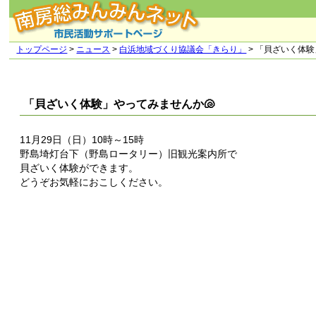
トップページ
>
ニュース
>
白浜地域づくり協議会「きらり」
> 「貝ざいく体験
「貝ざいく体験」やってみませんか🐚
11月29日（日）10時～15時
野島埼灯台下（野島ロータリー）旧観光案内所で
貝ざいく体験ができます。
どうぞお気軽におこしください。