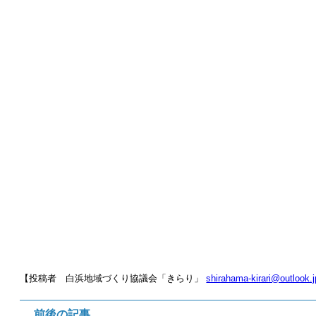
【投稿者 白浜地域づくり協議会「きらり」
shirahama-kirari@outlook.j
前後の記事