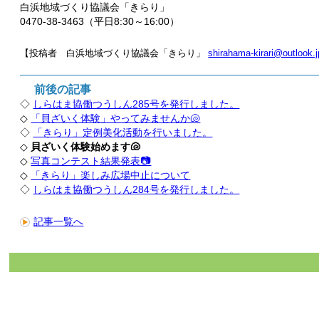
白浜地域づくり協議会「きらり」
0470-38-3463（平日8:30～16:00）
【投稿者 白浜地域づくり協議会「きらり」
shirahama-kirari@outlook.j
前後の記事
◇
しらはま協働つうしん285号を発行しました。
◇
「貝ざいく体験」やってみませんか🐚
◇
「きらり」定例美化活動を行いました。
◇
貝ざいく体験始めます🐚
◇
写真コンテスト結果発表📷
◇
「きらり」楽しみ広場中止について
◇
しらはま協働つうしん284号を発行しました。
記事一覧へ