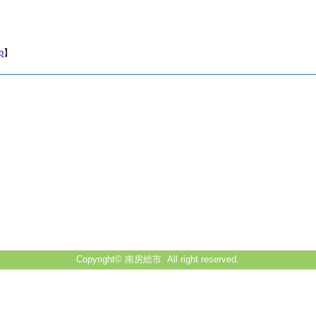
p
】
Copyright© 南房総市. All right reserved.