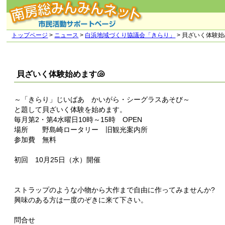
トップページ
>
ニュース
>
白浜地域づくり協議会「きらり」
> 貝ざいく体験始
貝ざいく体験始めます🐚
～「きらり」じいばあ かいがら・シーグラスあそび～
と題して貝ざいく体験を始めます。
毎月第2・第4水曜日10時～15時 OPEN
場所 野島崎ロータリー 旧観光案内所
参加費 無料
初回 10月25日（水）開催
ストラップのような小物から大作まで自由に作ってみませんか?
興味のある方は一度のぞきに来て下さい。
問合せ