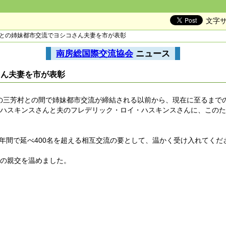
文字
市との姉妹都市交流でヨシコさん夫妻を市が表彰
南房総国際交流協会
ニュース
さん夫妻を市が表彰
時の三芳村との間で姉妹都市交流が締結される以前から、現在に至るまで
・ハスキンスさんと夫のフレデリック・ロイ・ハスキンスさんに、この
7年間で延べ400名を超える相互交流の要として、温かく受け入れてくだ
知の親交を温めました。