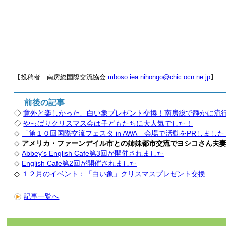
【投稿者 南房総国際交流協会
mboso.iea.nihongo@chic.ocn.ne.jp
】
前後の記事
◇
意外と楽しかった、白い象プレゼント交換！南房総で静かに流
◇
やっぱりクリスマス会は子どもたちに大人気でした！
◇
「第１０回国際交流フェスタ in AWA」会場で活動をPRしました
◇
アメリカ・ファーンデイル市との姉妹都市交流でヨシコさん夫
◇
Abbey’s English Cafe第3回が開催されました
◇
English Cafe第2回が開催されました
◇
１２月のイベント：「白い象」クリスマスプレゼント交換
記事一覧へ