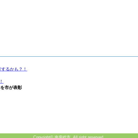
行するかも？！
！
妻を市が表彰
Copyright© 南房総市. All right reserved.