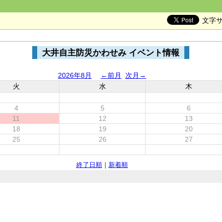
文字
大井自主防災かわせみ イベント情報
2026年8月
←前月
次月→
火
水
木
4
5
6
11
12
13
18
19
20
25
26
27
終了日順
｜
新着順