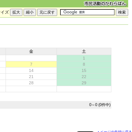
サイズ
金
土
1
7
8
14
15
21
22
28
29
0～0 (0件中)