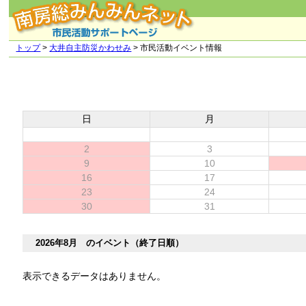
トップ
>
大井自主防災かわせみ
> 市民活動イベント情報
日
月
2
3
9
10
16
17
23
24
30
31
2026年8月 のイベント（終了日順）
表示できるデータはありません。