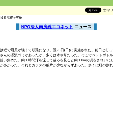
文字
・田多良海岸を実施
NPO法人南房総エコネット
ニュース
の接近で雨風が強くて順延になり、翌26日(日)に実施された。前日と打
くさんの漂流ゴミがあったが、多くは木や草だった。そこでペットボト
拾い集めた。約１時間汗を流して後ろを見ると約１kmの浜をきれいに
ミが多かった。それとガラスの破片が少なからずあった。多くは瓶の割