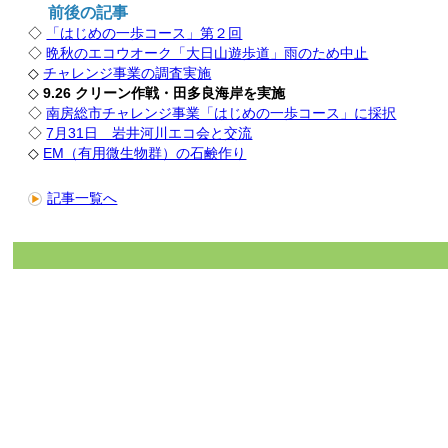
前後の記事
◇
「はじめの一歩コース」第２回
◇
晩秋のエコウオーク「大日山遊歩道」雨のため中止
◇
チャレンジ事業の調査実施
◇
9.26 クリーン作戦・田多良海岸を実施
◇
南房総市チャレンジ事業「はじめの一歩コース」に採択
◇
7月31日 岩井河川エコ会と交流
◇
EM（有用微生物群）の石鹸作り
記事一覧へ