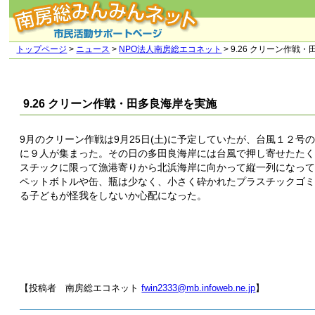
トップページ
>
ニュース
>
NPO法人南房総エコネット
> 9.26 クリーン作戦
9.26 クリーン作戦・田多良海岸を実施
9月のクリーン作戦は9月25日(土)に予定していたが、台風１２号
に９人が集まった。その日の多田良海岸には台風で押し寄せたた
スチックに限って漁港寄りから北浜海岸に向かって縦一列になって
ペットボトルや缶、瓶は少なく、小さく砕かれたプラスチックゴ
る子どもが怪我をしないか心配になった。
【投稿者 南房総エコネット
fwin2333@mb.infoweb.ne.jp
】