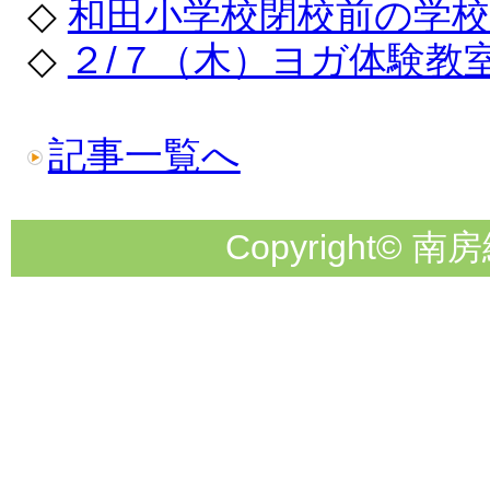
◇
和田小学校閉校前の学
◇
２/７（木）ヨガ体験教
記事一覧へ
Copyright© 南房総市