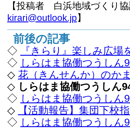
【投稿者 白浜地域づくり
kirari@outlook.jp
】
前後の記事
◇
『きらり』楽しみ広場
◇
しらはま協働つうしん9
◇
花（きんせんか）のか
◇
しらはま協働つうしん9
◇
しらはま協働つうしん9
◇
【活動報告】集団下校
◇
しらはま協働つうしん9