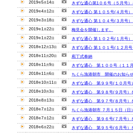
2019
5
14
きずな通心第1０６号（５月号）
年
月
日
2019
4
12
きずな通心 第１０５号(４月号
年
月
日
2019
3
18
きずな通心 第１０４号(３月号
年
月
日
2019
1
22
梅見会を開催します。
年
月
日
2019
1
22
きずな通心 第１０２号(１月号
年
月
日
2018
12
13
きずな通心 第１０１号(１２月
年
月
日
2018
11
20
庖丁式奉納
年
月
日
2018
11
9
きずな通心 第１００号（１１
年
月
日
2018
11
6
ちくら漁港朝市 開催のお知ら
年
月
日
2018
10
11
きずな通心 第９９号(１０月号
年
月
日
2018
10
3
きずな通心 第９８号(９月号）
年
月
日
2018
8
13
きずな通心 第９７号(８月号）
年
月
日
2018
7
12
ちくら漁港朝市 ７月１５日（日
年
月
日
2018
7
12
きずな通心 第９６号(７月号）
年
月
日
2018
6
22
きずな通心 第９５号(６月号）
年
月
日