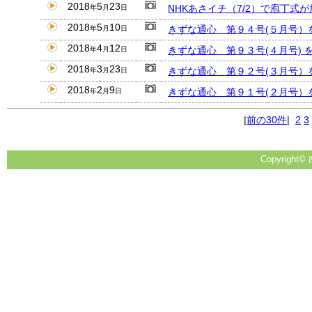
2018
5
23
NHKあさイチ（7/2）で庖丁式
年
月
日
2018
5
10
きずな通心 第９４号(５月号）
年
月
日
2018
4
12
きずな通心 第９３号(４月号) 
年
月
日
2018
3
23
きずな通心 第９２号(３月号）
年
月
日
2018
2
9
きずな通心 第９１号(２月号）
年
月
日
|
前の30件
|
2
3
Copyright© 