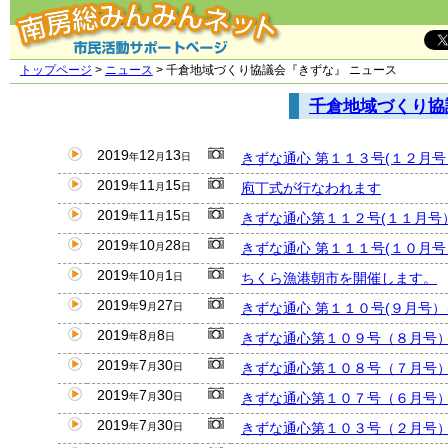
トップページ
>
ニュース
> 千倉地域づくり協議会『きずな』 ニュース
千倉地域づくり協
2019
12
13
きずな通心 第１１３号(１２月
年
月
日
2019
11
15
庖丁式が行なわれます
年
月
日
2019
11
15
きずな通心第１１２号(１１月号
年
月
日
2019
10
28
きずな通心 第１１１号(１０月
年
月
日
2019
10
1
ちくら漁港朝市を開催します。
年
月
日
2019
9
27
きずな通心 第１１０号(９月号
年
月
日
2019
8
8
きずな通心第１０９号（８月号
年
月
日
2019
7
30
きずな通心第１０８号（７月号
年
月
日
2019
7
30
きずな通心第１０７号（６月号
年
月
日
2019
7
30
きずな通心第１０３号（２月号
年
月
日