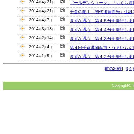
2014
4
21
ゴールデンウィーク、『ちくら港
年
月
日
2014
4
21
千倉の彫工「初代後藤義光」生誕
年
月
日
2014
4
7
きずな通心 第４５号を発行しま
年
月
日
2014
3
13
きずな通心 第４４号を発行しま
年
月
日
2014
2
14
きずな通心 第４３号を発行しま
年
月
日
2014
2
4
第４回千倉港物産市・うまいもん
年
月
日
2014
1
9
きずな通心 第４２号を発行しま
年
月
日
|
前の30件
|
3
4
Copyright© 