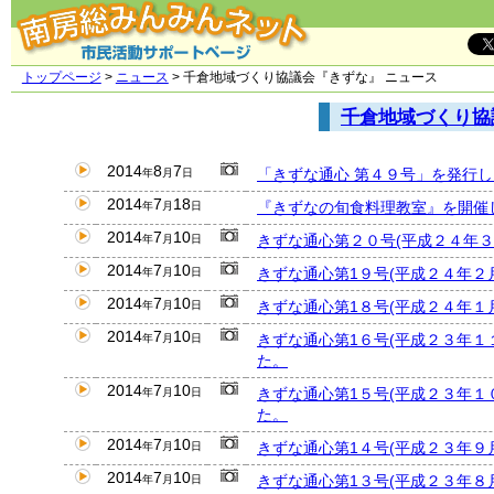
トップページ
>
ニュース
> 千倉地域づくり協議会『きずな』 ニュース
千倉地域づくり協
2014
8
7
「きずな通心 第４９号」を発行し
年
月
日
2014
7
18
『きずなの旬食料理教室』を開催
年
月
日
2014
7
10
きずな通心第２０号(平成２４年
年
月
日
2014
7
10
きずな通心第1９号(平成２４年２
年
月
日
2014
7
10
きずな通心第1８号(平成２４年１
年
月
日
2014
7
10
きずな通心第1６号(平成２３年１
年
月
日
た。
2014
7
10
きずな通心第1５号(平成２３年１
年
月
日
た。
2014
7
10
きずな通心第1４号(平成２３年９
年
月
日
2014
7
10
きずな通心第1３号(平成２３年８
年
月
日