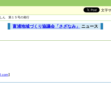
文字
うしん 第１５号の発行
富浦地域づくり協議会「さざなみ」
ニュース
l.com
】