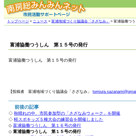
トップページ
>
ニュース
>
富浦地域づくり協議会「さざなみ」
> 富浦協働つ
富浦協働つうしん 第１５号の発行
富浦協働つうしん 第１５号の発行
【投稿者 富浦地域づくり協議会「さざなみ」
tomiura.sazanami@gmai
前後の記事
◇
秋晴れの中、市民参加型の「さざなみウォーク」を開催
◇
軽スポキッズ５種大会の練習会を開催しました
◇
富浦協働つうしん 第１６号の発行
◇
富浦協働つうしん 第１５号の発行