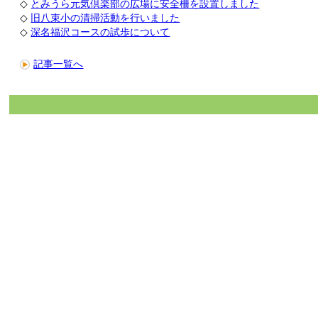
◇
とみうら元気倶楽部の広場に安全柵を設置しました
◇
旧八束小の清掃活動を行いました
◇
深名福沢コースの試歩について
記事一覧へ