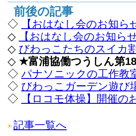
前後の記事
◇
【おはなし会のお知ら
◇
【おはなし会のお知ら
◇
びわっこたちのスイカ
◇
★富浦協働つうしん第1
◇
パナソニックの工作教
◇
びわっこガーデン遊び
◇
【ロコモ体操】開催の
記事一覧へ