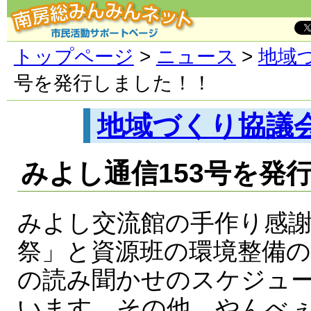
トップページ
>
ニュース
>
地域
号を発行しました！！
地域づくり協議
みよし通信153号を発
みよし交流館の手作り感
祭」と資源班の環境整備
の読み聞かせのスケジュ
います。その他、やんべ