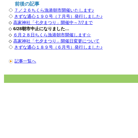
前後の記事
◇
７／２６ちくら漁港朝市開催いたします♪
◇
きずな通心１９０号（７月号）発行しました♪
◇
高家神社「七夕まつり」開催中～7/7まで
◇
6/28朝市中止になりました…
◇
６月２８日ちくら漁港朝市開催します☆
◇
高家神社「七夕まつり」開催日変更について
◇
きずな通心１８９号（６月号）発行しました♪
記事一覧へ