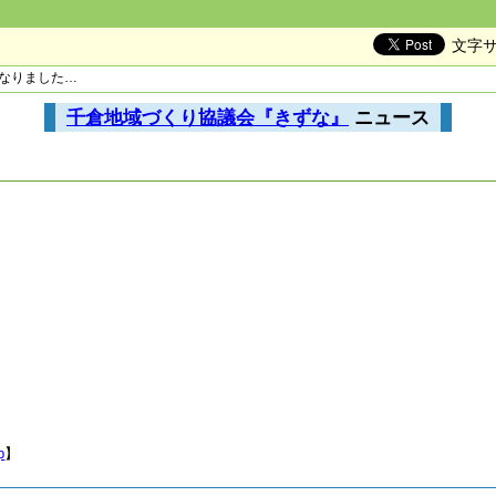
文字
止になりました…
千倉地域づくり協議会『きずな』
ニュース
p
】