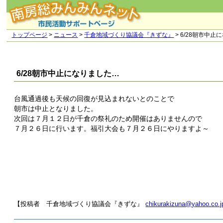
トップページ
>
ニュース
>
千倉地域づくり協議会『きずな』
> 6/28朝市中
6/28朝市中止になりました…
台風通過後も天候の回復が見込まれないとのことで
朝市は中止となりました。
次回は７月１２日が千倉の祭礼のため開催はありませんので
７月２６日に行います。福引大会も７月２６日にやりますよ～
【投稿者 千倉地域づくり協議会『きずな』
chikurakizuna@yahoo.co.j