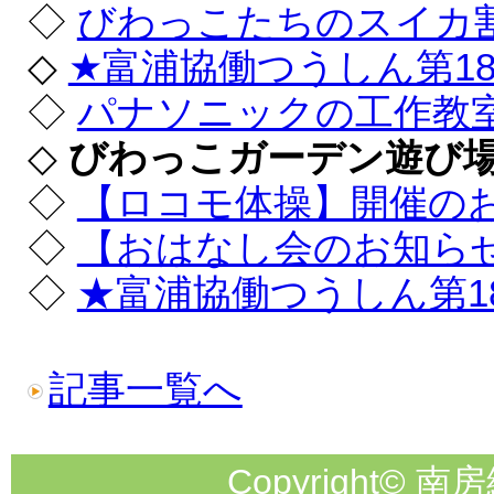
◇
びわっこたちのスイカ
◇
★富浦協働つうしん第1
◇
パナソニックの工作教
◇
びわっこガーデン遊び
◇
【ロコモ体操】開催の
◇
【おはなし会のお知ら
◇
★富浦協働つうしん第1
記事一覧へ
Copyright© 南房総市