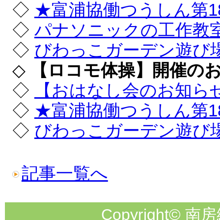
◇
★富浦協働つうしん第1
◇
パナソニックの工作教
◇
びわっこガーデン遊び
◇
【ロコモ体操】開催の
◇
【おはなし会のお知ら
◇
★富浦協働つうしん第1
◇
びわっこガーデン遊び
記事一覧へ
Copyright© 南房総市