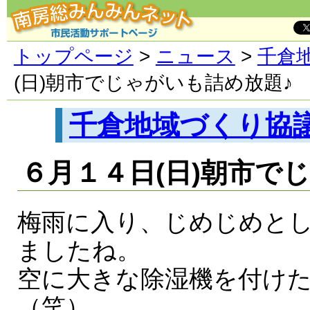
トップページ
>
ニュース
>
千倉
(日)朝市でじゃがいも詰め放題♪
千倉地域づくり協
６月１４日(日)朝市で
梅雨に入り、じめじめと
ましたね。
空に大きな除湿機を付け
（笑）