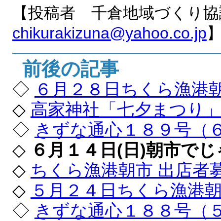
【投稿者 千倉地域づくり協
chikurakizuna@yahoo.co.jp
前後の記事
◇
６月２８日ちくら漁港
◇
高家神社「七夕まつり
◇
きずな通心１８９号（
◇
６月１４日(日)朝市で
◇
ちくら漁港朝市 出店者
◇
５月２４日ちくら漁港
◇
きずな通心１８８号（