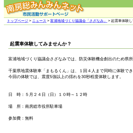
トップページ
>
ニュース
>
富浦地域づくり協議会「さざなみ」
> 起震車体験
起震車体験してみませんか？
富浦地域づくり協議会さざなみでは、防災体験機会創出のため県
千葉県地震体験車「まもるくん」は、１回４人まで同時に体験で
今回の体験では、震度5強以上の揺れを30秒程度体験します。
日 時：５月２４日（日）１０時～１２時
場 所：南房総市役所駐車場
参加費：無料