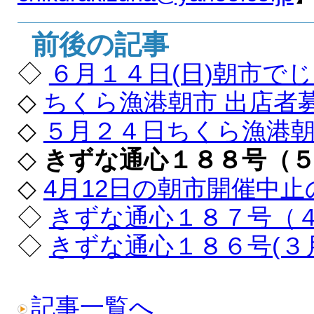
前後の記事
◇
６月１４日(日)朝市で
◇
ちくら漁港朝市 出店者
◇
５月２４日ちくら漁港
◇
きずな通心１８８号（５
◇
4月12日の朝市開催中
◇
きずな通心１８７号（
◇
きずな通心１８６号(３
記事一覧へ