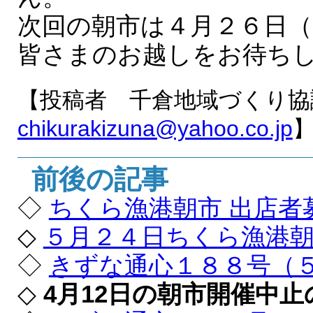
次回の朝市は４月２６日（
皆さまのお越しをお待ち
【投稿者 千倉地域づくり協
chikurakizuna@yahoo.co.jp
前後の記事
◇
ちくら漁港朝市 出店者
◇
５月２４日ちくら漁港
◇
きずな通心１８８号（
◇
4月12日の朝市開催中