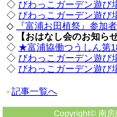
◇
びわっこガーデン遊び
◇
びわっこガーデン遊び
◇
『富浦お田植祭』参加者
◇
【おはなし会のお知ら
◇
★富浦協働つうしん第1
◇
びわっこガーデン遊び
◇
びわっこガーデン遊び
記事一覧へ
Copyright© 南房総市