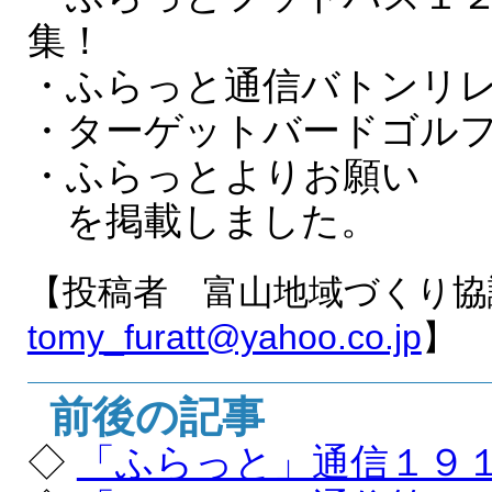
集！
・ふらっと通信バトンリ
・ターゲットバードゴル
・ふらっとよりお願い
を掲載しました。
【投稿者 富山地域づくり協
tomy_furatt@yahoo.co.jp
】
前後の記事
◇
「ふらっと」通信１９