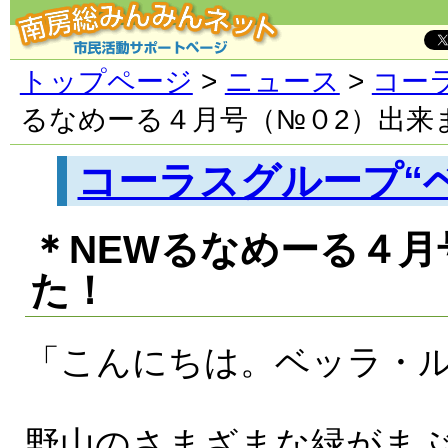
トップページ
>
ニュース
>
コー
るなめーる４月号（№０2）出来
コーラスグループ“
＊NEWるなめーる４月
た！
「こんにちは。ベッラ・
野山のさまざまな緑がま