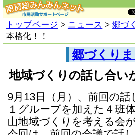
トップページ
>
ニュース
>
郷づ
本格化！！
郷づくりま
地域づくりの話し合い
9月13日（月）、前回の
１グループを加えた４班
山地域づくりを考える会
今回は、前回の会議で話