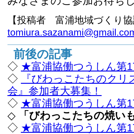
みなさまのご参加お待ち
【投稿者 富浦地域づくり協
tomiura.sazanami@gmail.co
前後の記事
◇
★富浦協働つうしん第1
◇
『びわっこたちのクリ
会』参加者大募集！
◇
★富浦協働つうしん第1
◇
「びわっこたちの焼い
◇
★富浦協働つうしん第1