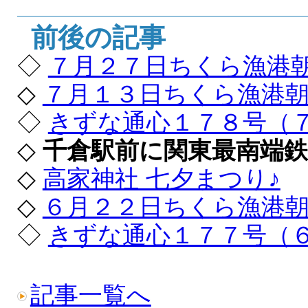
前後の記事
◇
７月２７日ちくら漁港
◇
７月１３日ちくら漁港
◇
きずな通心１７８号（
◇
千倉駅前に関東最南端鉄
◇
高家神社 七夕まつり♪
◇
６月２２日ちくら漁港朝
◇
きずな通心１７７号（
記事一覧へ