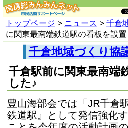
トップページ
>
ニュース
>
千倉
に関東最南端鉄道駅の看板を設置
千倉地域づくり協
千倉駅前に関東最南端
した♪
豊山海部会では「JR千倉
鉄道駅』として発信強化
ことを今年度の活動計画