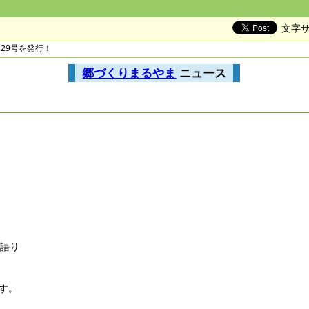
文字
129号を発行！
郷づくりまるやま
ニュース
語り
す。