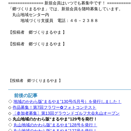
=============== 新規会員はいつでも募集中です！ ===========
「郷づくりまるやま」では、新規会員を随時募集しています。
丸山地域センター内
地域づくり支援員 電話：４６－２３８８
【投稿者 郷づくりまるやま 】
【投稿者 郷づくりまるやま 】
【投稿者 郷づくりまるやま
】
前後の記事
◇
地域のかわら版“まるやま”130号(5月号）を発行しました！
◇
作品募集！第7回フラワー✿フォトコンテスト
◇
〔参加者募集〕第13回グラウンドゴルフ大会丸山オープン
◇
丸山地域のかわら版“まるやま”129号を発行！
◇
丸山地域のかわら版“まるやま”128号を発行！
◇
丸山地域のかわら版“まるやま”127号を発行！