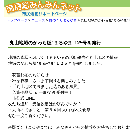
トップページ
>
ニュース
>
郷づくりまるやま
> 丸山地域のかわら版“まるやま”
丸山地域のかわら版“まるやま”125号を発行
地域の皆様へ郷づくりまるやまの活動報告や丸山地区の情報
地域のかわら版“まるやま”１２５号を発行しました。
・花苗配布のお知らせ
・秋を収穫 さつま芋掘りを楽しみました
・「丸山地区で撮影した花のある風景」
入賞作品展 ＆ 一般投票 受付中 !
・市公式 LINE
友だち追加・受信設定はお済みですか ?
・丸山のできごと 第５４回 丸山地区文化祭
ぜひ一度ご覧ください。
◎郷づくりまるやまでは、みなさんからの情報をお待ちしておりま