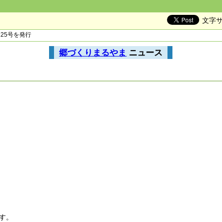
文字
125号を発行
郷づくりまるやま
ニュース
す。