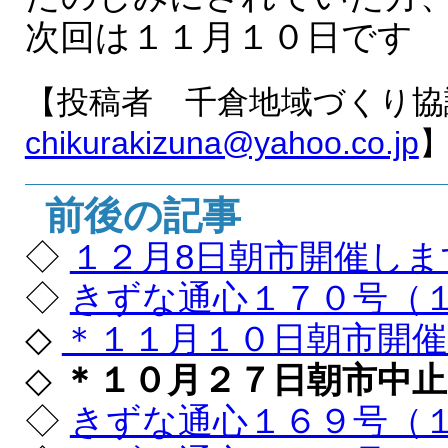
次回は１１月１０日です
【投稿者 千倉地域づくり協
chikurakizuna@yahoo.co.jp
前後の記事
◇
１２月8日朝市開催しま
◇
きずな通心１７０号（
◇
＊１１月１０日朝市開
◇
＊１０月２７日朝市中
◇
きずな通心１６９号（