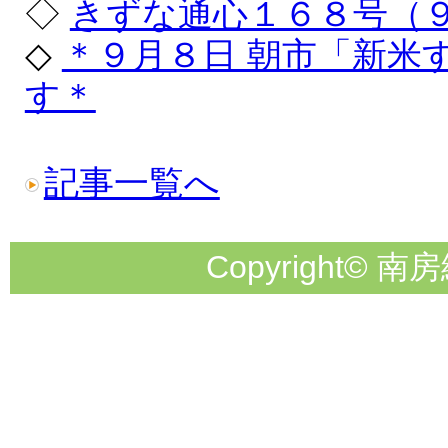
◇
きずな通心１６８号（
◇
＊９月８日 朝市「新米
す＊
記事一覧へ
Copyright© 南房総市