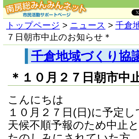
トップページ
>
ニュース
>
千倉
７日朝市中止のお知らせ＊
千倉地域づくり協
＊１０月２７日朝市中
こんにちは
１０月２７日(日)に予定
天候不順予報のため中止
たのしみにされていた方