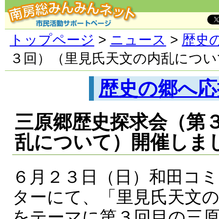
トップページ
>
ニュース
>
歴史
３回）（里見氏天文の内乱につい
歴史の郷へ応
三原郷歴史探求会（第
乱について）開催しま
６月２３日（日）和田コ
ターにて、「里見氏天文
をテーマに第３回目の三