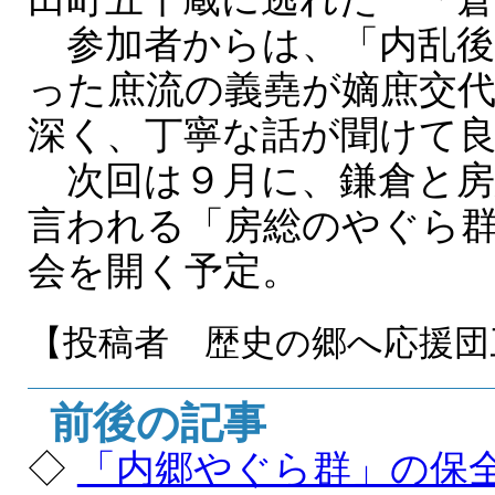
参加者からは、「内乱後
った庶流の義堯が嫡庶交
深く、丁寧な話が聞けて
次回は９月に、鎌倉と房
言われる「房総のやぐら
会を開く予定。
【投稿者 歴史の郷へ応援
前後の記事
◇
「内郷やぐら群」の保