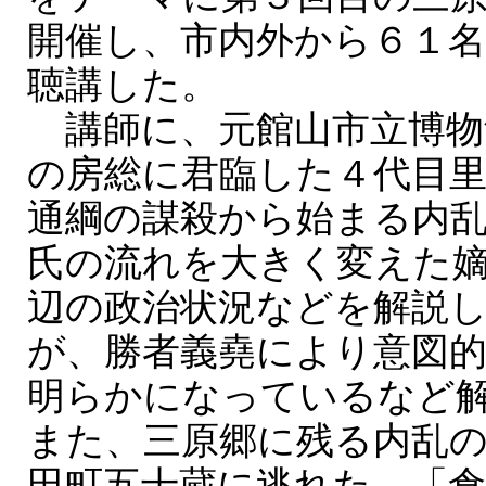
開催し、市内外から６１
聴講した。
講師に、元館山市立博物
の房総に君臨した４代目
通綱の謀殺から始まる内
氏の流れを大きく変えた
辺の政治状況などを解説
が、勝者義堯により意図
明らかになっているなど
また、三原郷に残る内乱
田町五十蔵に逃れた 「