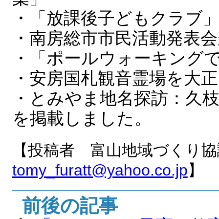
・「放課後子どもクラブ
・南房総市市民活動発表
・「ポールウォーキング
・安房国札観音霊場を大正
・とみやま地名探訪：久
を掲載しました。
【投稿者 富山地域づくり協
tomy_furatt@yahoo.co.jp
】
前後の記事