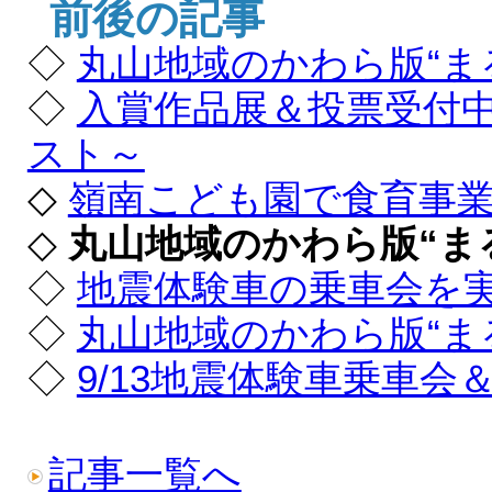
前後の記事
◇
丸山地域のかわら版“まる
◇
入賞作品展＆投票受付中
スト～
◇
嶺南こども園で食育事
◇
丸山地域のかわら版“まる
◇
地震体験車の乗車会を
◇
丸山地域のかわら版“まる
◇
9/13地震体験車乗車
記事一覧へ