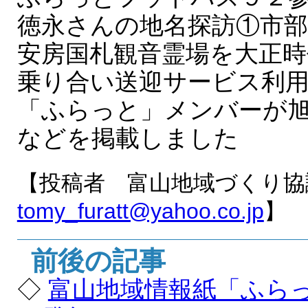
徳永さんの地名探訪①市部
安房国札観音霊場を大正時
乗り合い送迎サービス利
「ふらっと」メンバーが
などを掲載しました
【投稿者 富山地域づくり協
tomy_furatt@yahoo.co.jp
】
前後の記事
◇
富山地域情報紙「ふら