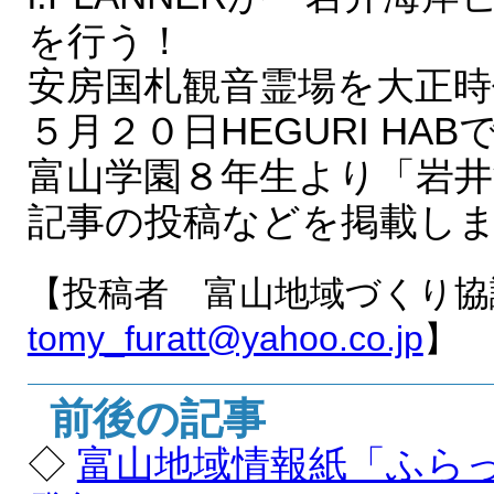
を行う！
安房国札観音霊場を大正時
５月２０日HEGURI HA
富山学園８年生より「岩
記事の投稿などを掲載し
【投稿者 富山地域づくり協
tomy_furatt@yahoo.co.jp
】
前後の記事
◇
富山地域情報紙「ふら