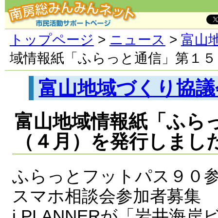
トップページ
>
ニュース
>
富山
域情報紙「ふらっと通信」第１５
富山地域づくり協議
富山地域情報紙「ふら
（４月）を発行しまし
ふらっとフットパス９０
スマホ相談会参加者募集
i.PLANNERが「岩井海