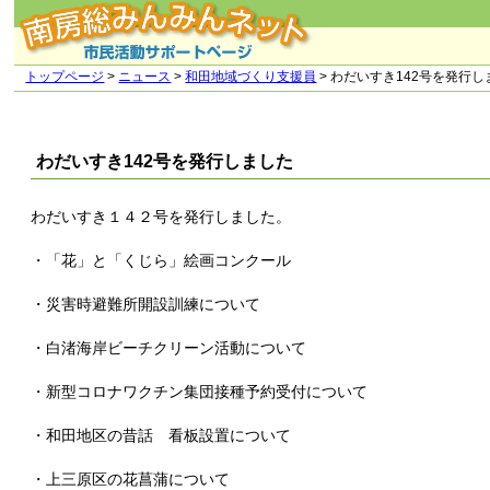
トップページ
>
ニュース
>
和田地域づくり支援員
> わだいすき142号を発行し
わだいすき142号を発行しました
わだいすき１４２号を発行しました。
・「花」と「くじら」絵画コンクール
・災害時避難所開設訓練について
・白渚海岸ビーチクリーン活動について
・新型コロナワクチン集団接種予約受付について
・和田地区の昔話 看板設置について
・上三原区の花菖蒲について