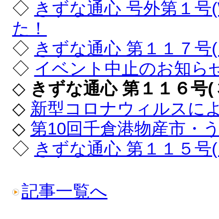
◇
きずな通心 号外第１号
た！
◇
きずな通心 第１１７号
◇
イベント中止のお知ら
◇
きずな通心 第１１６号
◇
新型コロナウィルスに
◇
第10回千倉港物産市・
◇
きずな通心 第１１５号
記事一覧へ