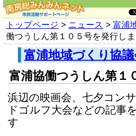
トップページ
>
ニュース
>
富浦
働つうしん第１０５号を発行しま
富浦地域づくり協議
富浦協働つうしん第１
浜辺の映画会、七夕コン
ドゴルフ大会などの記事
す