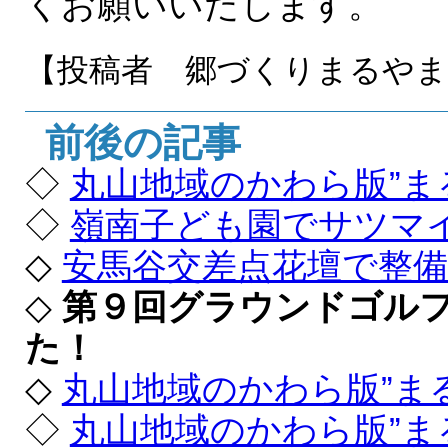
くお願いいたします。
【投稿者 郷づくりまるや
前後の記事
◇
丸山地域のかわら版”ま
◇
嶺南子ども園でサツマ
◇
安馬谷交差点花壇で整
◇
第９回グラウンドゴル
た！
◇
丸山地域のかわら版”ま
◇
丸山地域のかわら版”ま