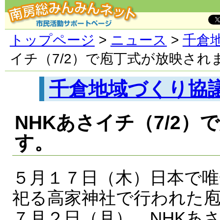
トップページ
>
ニュース
>
千倉
イチ（7/2）で庖丁式が放映され
千倉地域づくり協
NHKあさイチ（7/2
す。
５月１７日（木）日本で唯
祀る高家神社で行われた
７月２日（月）、NHKあ