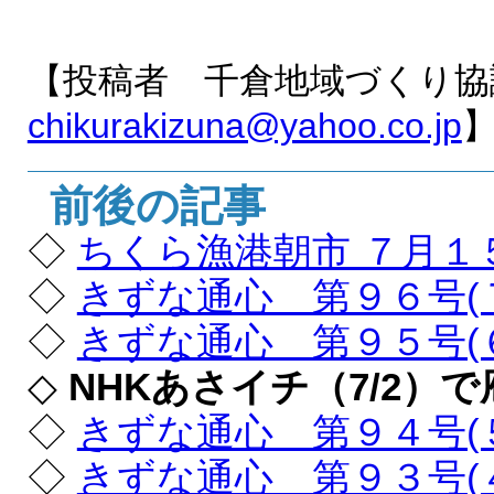
【投稿者 千倉地域づくり協
chikurakizuna@yahoo.co.jp
前後の記事
◇
ちくら漁港朝市 ７月１
◇
きずな通心 第９６号(
◇
きずな通心 第９５号(
◇
NHKあさイチ（7/2）
◇
きずな通心 第９４号(
◇
きずな通心 第９３号(