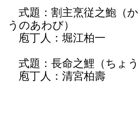
式題：割主烹従之鮑（か
うのあわび）
庖丁人：堀江柏一
式題：長命之鯉（ちょう
庖丁人：清宮柏壽