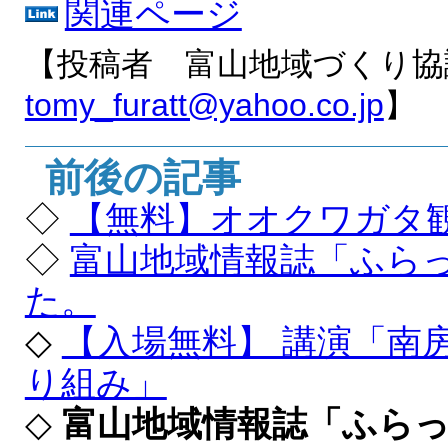
関連ページ
【投稿者 富山地域づくり協
tomy_furatt@yahoo.co.jp
】
前後の記事
◇
【無料】オオクワガタ
◇
富山地域情報誌「ふら
た。
◇
【入場無料】 講演「南
り組み」
◇
富山地域情報誌「ふら