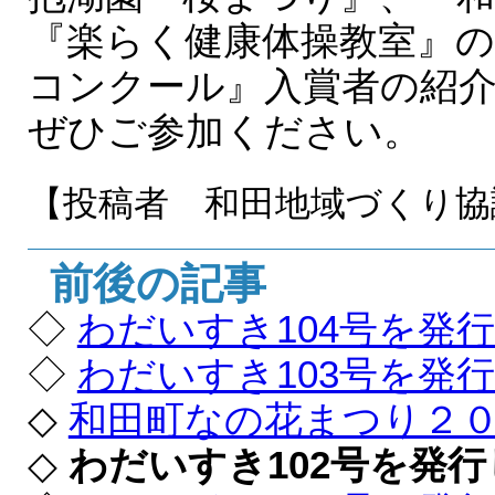
『楽らく健康体操教室』
コンクール』入賞者の紹
ぜひご参加ください。
【投稿者 和田地域づくり協
前後の記事
◇
わだいすき104号を発
◇
わだいすき103号を発
◇
和田町なの花まつり２
◇
わだいすき102号を発