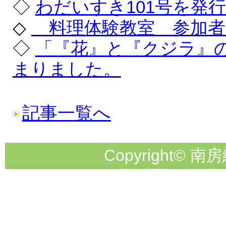
◇
わだいすき101号を発
◇
料理体験教室 参加者
◇
「『花』と『クジラ』
まりました。
記事一覧へ
Copyright© 南房総市