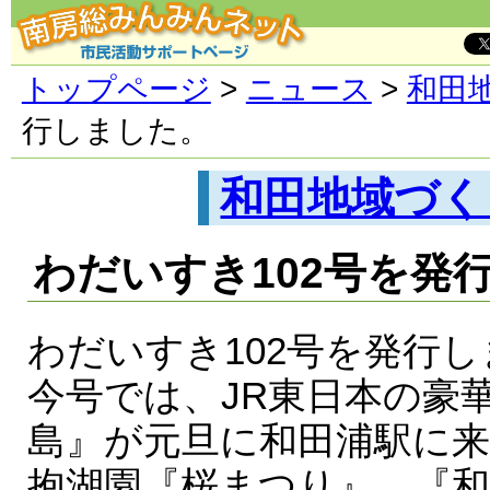
トップページ
>
ニュース
>
和田
行しました。
和田地域づく
わだいすき102号を発
わだいすき102号を発行
今号では、JR東日本の豪
島』が元旦に和田浦駅に
抱湖園『桜まつり』、『和田