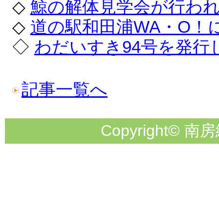
◇
鯨の解体見学会が行わ
◇
道の駅和田浦WA・O！
◇
わだいすき94号を発行
記事一覧へ
Copyright© 南房総市