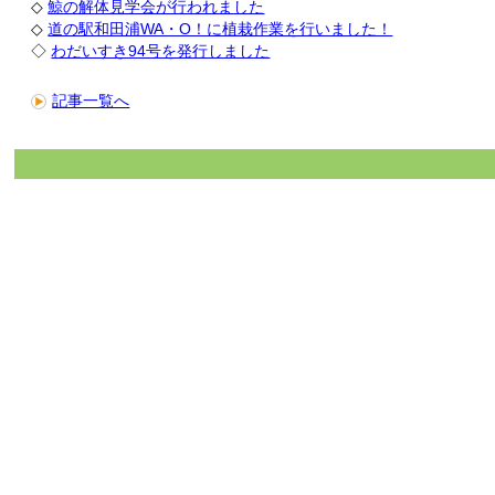
◇
鯨の解体見学会が行われました
◇
道の駅和田浦WA・O！に植栽作業を行いました！
◇
わだいすき94号を発行しました
記事一覧へ