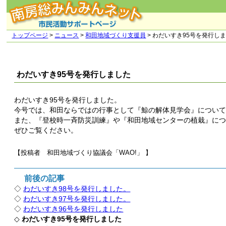
トップページ
>
ニュース
>
和田地域づくり支援員
> わだいすき95号を発行し
わだいすき95号を発行しました
わだいすき95号を発行しました。
今号では、和田ならではの行事として『鯨の解体見学会』につい
また、『登校時一斉防災訓練』や『和田地域センターの植栽』に
ぜひご覧ください。
【投稿者 和田地域づくり協議会「WAO!」
】
前後の記事
◇
わだいすき98号を発行しました。
◇
わだいすき97号を発行しました。
◇
わだいすき96号を発行しました
◇
わだいすき95号を発行しました