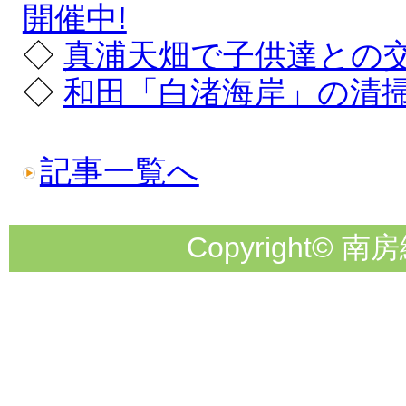
開催中!
◇
真浦天畑で子供達との
◇
和田「白渚海岸」の清
記事一覧へ
Copyright© 南房総市