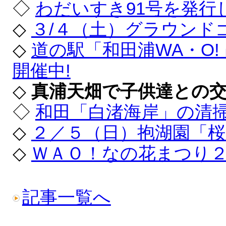
◇
わだいすき91号を発行
◇
３/４（土）グラウンド
◇
道の駅「和田浦WA・O
開催中!
◇
真浦天畑で子供達との
◇
和田「白渚海岸」の清
◇
２／５（日）抱湖園「
◇
ＷＡＯ！なの花まつり
記事一覧へ