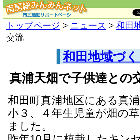
トップページ
>
ニュース
>
和田
交流
和田地域づく
真浦天畑で子供達との
和田町真浦地区にある真浦
小３、４年生児童が畑の草
ました。
昨年10月に植栽したキン