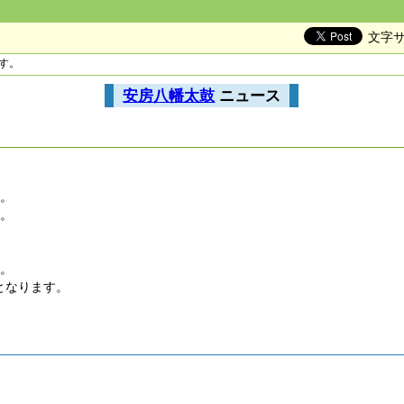
文字
す。
安房八幡太鼓
ニュース
た。
た。
い。
みとなります。