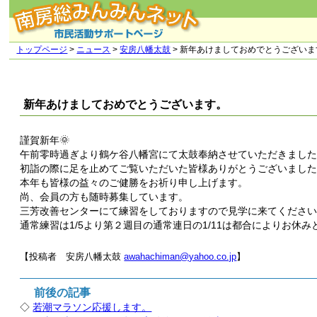
トップページ
>
ニュース
>
安房八幡太鼓
> 新年あけましておめでとうございま
新年あけましておめでとうございます。
謹賀新年🌞
午前零時過ぎより鶴ケ谷八幡宮にて太鼓奉納させていただきまし
初詣の際に足を止めてご覧いただいた皆様ありがとうございまし
本年も皆様の益々のご健勝をお祈り申し上げます。
尚、会員の方も随時募集しています。
三芳改善センターにて練習をしておりますので見学に来てくださ
通常練習は1/5より第２週目の通常連日の1/11は都合によりお休
【投稿者 安房八幡太鼓
awahachiman@yahoo.co.jp
】
前後の記事
◇
若潮マラソン応援します。